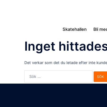
Hoppa
till
innehåll
Skatehallen
Bli me
Inget hittade
Det verkar som det du letade efter inte kunde
Sök
efter: