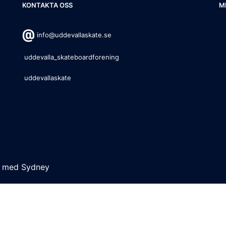
KONTAKTA OSS
M
info@uddevallaskate.se
uddevalla_skateboardforening
uddevallaskate
s med
Sydney