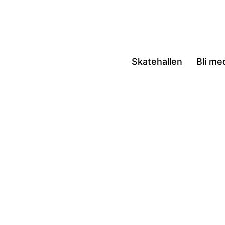
Hoppa
till
innehåll
Skatehallen
Bli me