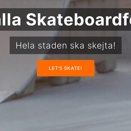
lla Skateboardf
Hela staden ska skejta!
LET'S SKATE!